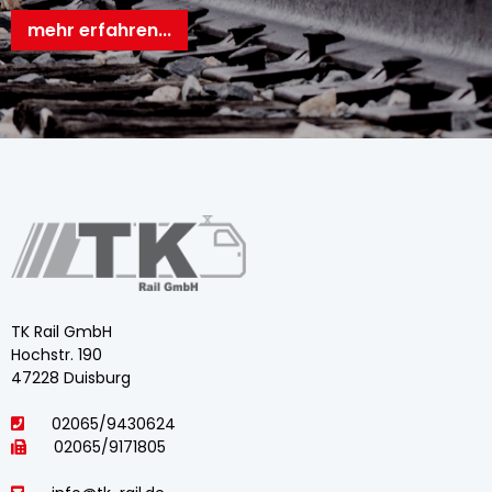
mehr erfahren...
TK Rail GmbH
Hochstr. 190
47228 Duisburg
02065/9430624
02065/9171805